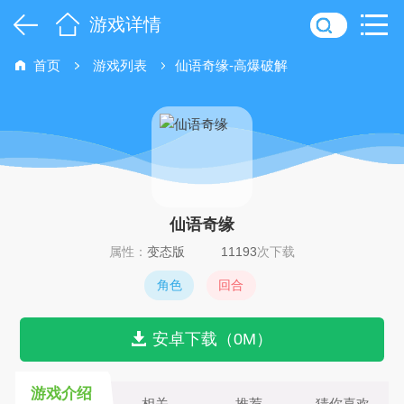
游戏详情
首页
游戏列表
仙语奇缘-高爆破解
仙语奇缘
属性：
变态版
11193
次下载
角色
回合
安卓下载（0M）
游戏介绍
相关
推荐
猜你喜欢