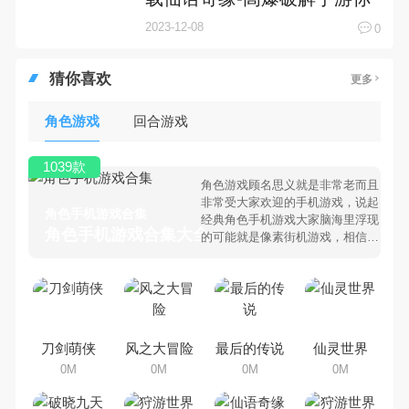
准备好了吗？
2023-12-08
0
猜你喜欢
更多
角色游戏
回合游戏
1039款
角色游戏顾名思义就是非常老而且
非常受大家欢迎的手机游戏，说起
角色手机游戏合集
经典角色手机游戏大家脑海里浮现
角色手机游戏合集大全 >
的可能就是像素街机游戏，相信很
多80、90后朋友还是记忆犹新
吧。那么，我们当年曾经玩过的角
色手机游戏有哪些呢？游戏今天，
乐途下载站小编芒果味的怪咖给大
家搜集整理了所以角色手机游戏合
集，欢迎大家前来选择下载体验
刀剑萌侠
风之大冒险
最后的传说
仙灵世界
0M
0M
0M
0M