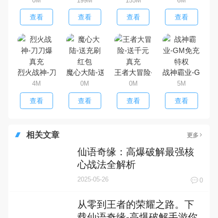
0M
199M
155M
6M
查看
查看
查看
查看
烈火战神-刀刀爆真充
魔心大陆-送充刷红包
王者大冒险-送千元真充
战神霸业-GM免
4M
0M
0M
5M
查看
查看
查看
查看
相关文章
更多
仙语奇缘：高爆破解最强核
心战法全解析
2025-05-26
0
从零到王者的荣耀之路。下
载仙语奇缘-高爆破解手游你