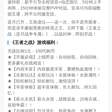
速特权；新手引导全程语音+动态指引，5分钟上手
布阵，15分钟体验完整PVP对战。安卓/iOS双端数
据互通，跨平台同服竞技。
逆月已升，王座虚位——这一次，你不是旁观者，
而是亲手撕裂黑夜的终焉之王。立即下载《王者之
战（逆月战争专属）》，以战封神，即刻开战！
《王者之战》游戏福利：
充值比例1元：100代购币
★【开服必领】上线即送：自动拾取、自动回收、
更多豪礼在线相送！
★【内容丰富】内容极度丰富，重燃热血激情！！
★【全新玩法】全新玩法！全新体验！全新属性！
★【轻松耐玩】轻松耐玩，激情澎湃！
★【丰富体验】超丰富体验，长久耐玩，持久回
忆！
★【薪火永筑】薪火永筑，战锋染血，沙海古城，
皇朝争霸！！
★【后缀说明】型月逆乱，群星争战，专属腾飞。