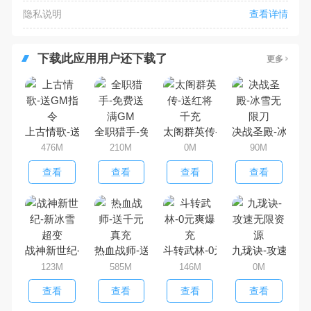
隐私说明
查看详情
下载此应用用户还下载了
更多
上古情歌-送GM指令
全职猎手-免费送满GM
太阁群英传-送红将千充
决战圣殿-冰雪无
476M
210M
0M
90M
查看
查看
查看
查看
战神新世纪-新冰雪超变
热血战师-送千元真充
斗转武林-0元爽爆充
九珑诀-攻速无限
123M
585M
146M
0M
查看
查看
查看
查看