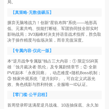
局。
【真策略·无数值碾压】
摒弃无脑堆战力！创新“星轨布阵”系统——地形高
低、元素共鸣、技能打断链、军团协同技全部实时
影响战局；3V3巅峰对决支持语音战术指挥，胜负取
决于操作精度与临场决策，而非充值深度。
【专属内容·仅此一版】
本“逆月战争专属版”独占三大内容：① 限定SSR英
雄「蚀月裁决者·凯伦」及专属剧情章节；② 全新
PVE副本「永夜回廊」，动态难度+随机Boss机制；
③ 独家外观系统「逆月刻印」，可自定义武器光
效、角色残影与胜利特效，全服唯一ID认证。
【零门槛·公平启程】
首周登录即送满星逆月战魂、10连抽保底、永久加