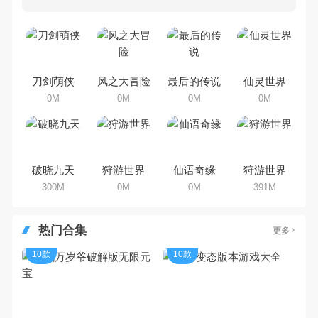
多80、90后朋友还是记忆犹新
吧。那么，我们当年曾经玩过的角
色手机游戏有哪些呢？游戏今天，
乐途下载站小编芒果味的怪咖给大
家搜集整理了所以角色手机游戏合
集，欢迎大家前来选择下载体验
刀剑萌侠
风之大冒险
最后的传说
仙灵世界
0M
0M
0M
0M
破晓九天
狩游世界
仙语奇缘
狩游世界
300M
0M
0M
391M
热门合集
更多
10款
10款