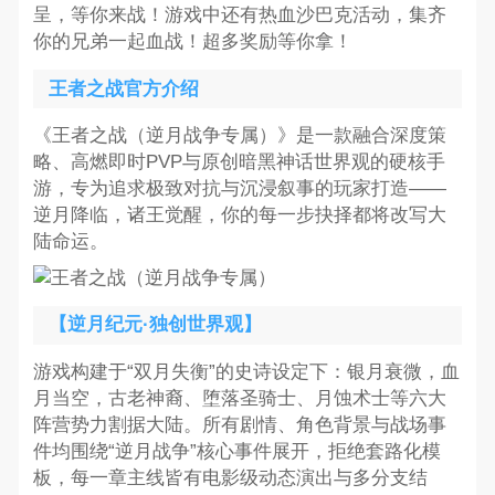
呈，等你来战！游戏中还有热血沙巴克活动，集齐
你的兄弟一起血战！超多奖励等你拿！
王者之战官方介绍
《王者之战（逆月战争专属）》是一款融合深度策
略、高燃即时PVP与原创暗黑神话世界观的硬核手
游，专为追求极致对抗与沉浸叙事的玩家打造——
逆月降临，诸王觉醒，你的每一步抉择都将改写大
陆命运。
【逆月纪元·独创世界观】
游戏构建于“双月失衡”的史诗设定下：银月衰微，血
月当空，古老神裔、堕落圣骑士、月蚀术士等六大
阵营势力割据大陆。所有剧情、角色背景与战场事
件均围绕“逆月战争”核心事件展开，拒绝套路化模
板，每一章主线皆有电影级动态演出与多分支结