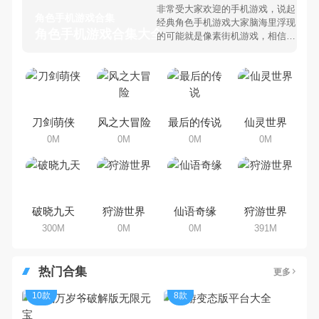
非常受大家欢迎的手机游戏，说起
角色手机游戏合集
经典角色手机游戏大家脑海里浮现
角色手机游戏合集大全 >
的可能就是像素街机游戏，相信很
多80、90后朋友还是记忆犹新
吧。那么，我们当年曾经玩过的角
色手机游戏有哪些呢？游戏今天，
乐途下载站小编芒果味的怪咖给大
家搜集整理了所以角色手机游戏合
集，欢迎大家前来选择下载体验
刀剑萌侠
风之大冒险
最后的传说
仙灵世界
0M
0M
0M
0M
破晓九天
狩游世界
仙语奇缘
狩游世界
300M
0M
0M
391M
热门合集
更多
10款
8款