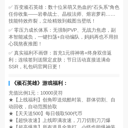
✅ 百变顽石英雄：数十位呆萌又热血的“石头系”角色
任你收集——岩拳战士、晶核法师、熔岩萝莉……
技能特效炸裂，立绘精致到截图当壁纸！
✅ 零压力成长体系：无强制PVP、无战力焦虑，副
本智能减负，一键扫荡+自动编队，妈妈再也不用担
心我熬夜推图！
✅ 真实福利不画饼：首充1元得神将+终身双倍返
利；连续签到送限定皮肤；节日活动直接送满命
SSR，礼包码官网日更！
《顽石英雄》游戏福利：
充值比例1元：10000灵符
★【上线福利】创角即送炫酷时装、群体切割、自
动回收，自动范围拾取
★【天天送500】每日领取500代币
★【超快攻速】上线即满攻速，刀刀切割刀刀爆
★【超高爆率】所有道具全靠打，小怪也能爆神装