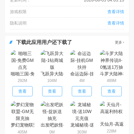
更新时间：
2026-06-03 04:05:15
游戏权限
查看详情
隐私说明
查看详情
下载此应用用户还下载了
更多
啪啪三国-免费GM点充
飞跃异大陆-1钻商城版
命运边际-挂机GM扶持
斗罗大陆神界传说I
292M
104M
4M
489M
查看
查看
查看
查看
天仙月-高返利特
梦幻宠物联盟-GM无限充抽
出发吧妖怪-捉妖送抽充
龙城秘境-送10W元充值
228M
405M
0M
303M