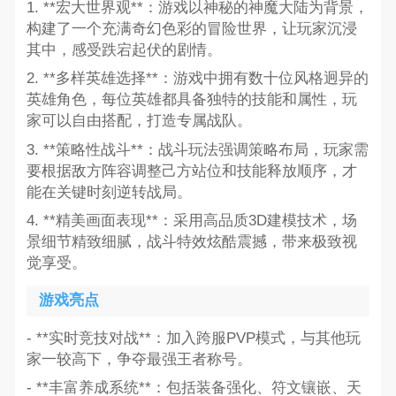
1. **宏大世界观**：游戏以神秘的神魔大陆为背景，
构建了一个充满奇幻色彩的冒险世界，让玩家沉浸
其中，感受跌宕起伏的剧情。
2. **多样英雄选择**：游戏中拥有数十位风格迥异的
英雄角色，每位英雄都具备独特的技能和属性，玩
家可以自由搭配，打造专属战队。
3. **策略性战斗**：战斗玩法强调策略布局，玩家需
要根据敌方阵容调整己方站位和技能释放顺序，才
能在关键时刻逆转战局。
4. **精美画面表现**：采用高品质3D建模技术，场
景细节精致细腻，战斗特效炫酷震撼，带来极致视
觉享受。
游戏亮点
- **实时竞技对战**：加入跨服PVP模式，与其他玩
家一较高下，争夺最强王者称号。
- **丰富养成系统**：包括装备强化、符文镶嵌、天