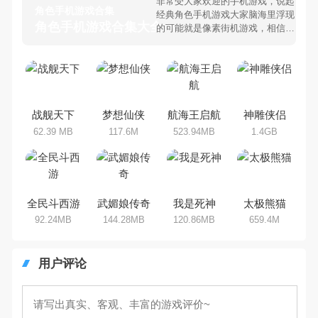
非常受大家欢迎的手机游戏，说起
角色手机游戏合集
经典角色手机游戏大家脑海里浮现
角色手机游戏合集大全 >
的可能就是像素街机游戏，相信很
多80、90后朋友还是记忆犹新
吧。那么，我们当年曾经玩过的角
色手机游戏有哪些呢？游戏今天，
乐途下载站小编芒果味的怪咖给大
家搜集整理了所以角色手机游戏合
集，欢迎大家前来选择下载体验
战舰天下
梦想仙侠
航海王启航
神雕侠侣
62.39 MB
117.6M
523.94MB
1.4GB
全民斗西游
武媚娘传奇
我是死神
太极熊猫
92.24MB
144.28MB
120.86MB
659.4M
用户评论