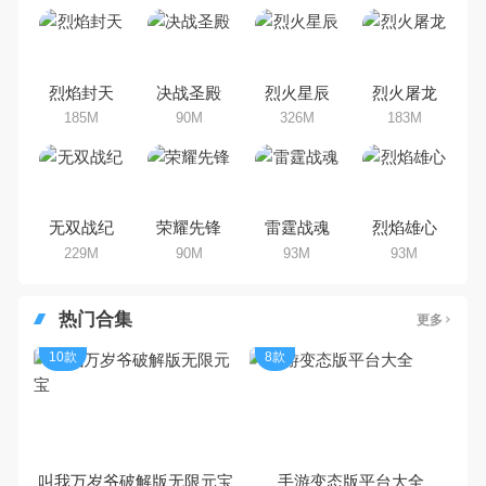
吧。那么，我们当年曾经玩过的横
版手机游戏有哪些呢？游戏今天，
乐途下载站小编芒果味的怪咖给大
家搜集整理了所以横版手机游戏合
集，欢迎大家前来选择下载体验
烈焰封天
决战圣殿
烈火星辰
烈火屠龙
185M
90M
326M
183M
无双战纪
荣耀先锋
雷霆战魂
烈焰雄心
229M
90M
93M
93M
热门合集
更多
10款
8款
叫我万岁爷破解版无限元宝
手游变态版平台大全