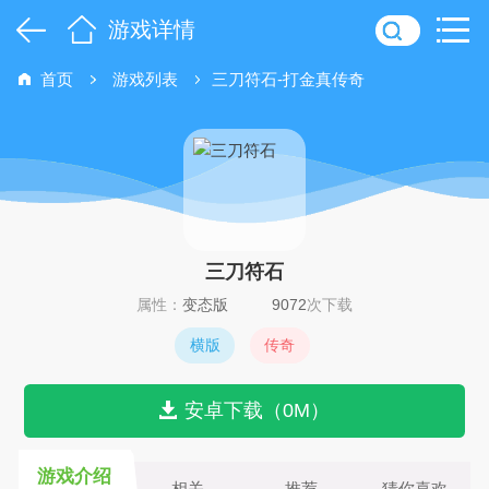
游戏详情
首页
游戏列表
三刀符石-打金真传奇
三刀符石
属性：
变态版
9072
次下载
横版
传奇
安卓下载（0M）
游戏介绍
相关
推荐
猜你喜欢