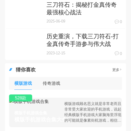
三刀符石：揭秘打金真传奇
最强核心战法
2025-06-09
0
历史重演，下载三刀符石-打
金真传奇手游参与伟大战
争！
2023-12-15
0
猜你喜欢
更多
横版游戏
传奇游戏
528款
横版游戏顾名思义就是非常老而且
非常受大家欢迎的手机游戏，说起
横版手机游戏合集
经典横版手机游戏大家脑海里浮现
横版手机游戏合集大全 >
的可能就是像素街机游戏，相信很
多80、90后朋友还是记忆犹新