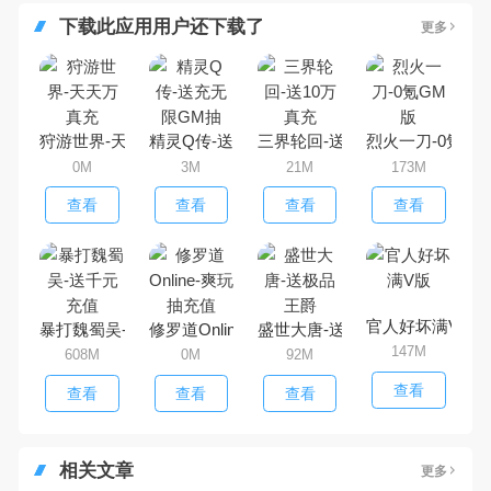
下载此应用用户还下载了
更多
狩游世界-天天万真充
精灵Q传-送充无限GM抽
三界轮回-送10万真充
烈火一刀-0氪G
0M
3M
21M
173M
查看
查看
查看
查看
官人好坏满V版
暴打魏蜀吴-送千元充值
修罗道Online-爽玩抽充值
盛世大唐-送极品王爵
147M
608M
0M
92M
查看
查看
查看
查看
相关文章
更多