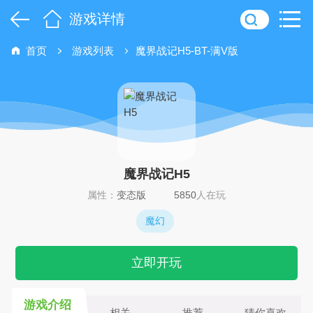
游戏详情
首页
游戏列表
魔界战记H5-BT-满V版
魔界战记H5
属性：
变态版
5850
人在玩
魔幻
立即开玩
游戏介绍
相关
推荐
猜你喜欢