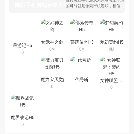
经典魔幻手机游戏大家脑海里浮现
魔幻手机游戏合集大全 >
的可能就是像素街机游戏，相信很
多80、90后朋友还是记忆犹新
吧。那么，我们当年曾经玩过的魔
幻手机游戏有哪些呢？游戏今天，
乐途下载站小编芒果味的怪咖给大
家搜集整理了所以魔幻手机游戏合
集，欢迎大家前来选择下载体验
最游记H5
女武神之剑
部落传奇H5
梦幻契约H5
0
0M
0M
0M
魔力宝贝觉醒H5
代号斩
魔界战记H5
女神联盟：契约H5
0
0
0
用户评论