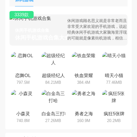
3339款
休闲游戏顾名思义就是非常老而且
非常受大家欢迎的手机游戏，说起
休闲手机游戏合集
经典休闲手机游戏大家脑海里浮现
休闲手机游戏合集大全 >
的可能就是像素街机游戏，相信很
多80、90后朋友还是记忆犹新
吧。那么，我们当年曾经玩过的休
闲手机游戏有哪些呢？游戏今天，
乐途下载站小编芒果味的怪咖给大
家搜集整理了所以休闲手机游戏合
集，欢迎大家前来选择下载体验
恋舞OL
超级经纪人
铁血荣耀
晴天小猫
797.5M
84.21MB
384.4M
77.46MB
小森灵
白金岛三打哈
勇者之海
疯狂5张牌
740.8M
27.26MB
160.9M
20.2MB