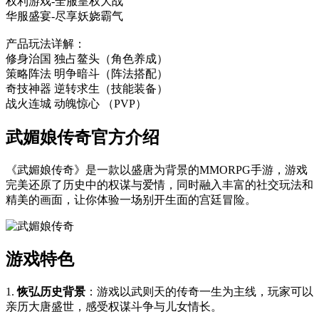
权利游戏-全服皇权大战
华服盛宴-尽享妖娆霸气
产品玩法详解：
修身治国 独占鳌头（角色养成）
策略阵法 明争暗斗（阵法搭配）
奇技神器 逆转求生（技能装备）
战火连城 动魄惊心 （PVP）
武媚娘传奇官方介绍
《武媚娘传奇》是一款以盛唐为背景的MMORPG手游，游戏
完美还原了历史中的权谋与爱情，同时融入丰富的社交玩法和
精美的画面，让你体验一场别开生面的宫廷冒险。
游戏特色
1.
恢弘历史背景
：游戏以武则天的传奇一生为主线，玩家可以
亲历大唐盛世，感受权谋斗争与儿女情长。