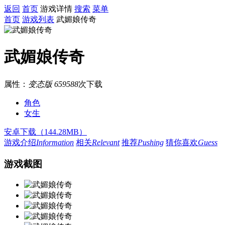
返回
首页
游戏详情
搜索
菜单
首页
游戏列表
武媚娘传奇
武媚娘传奇
属性：
变态版
659588
次下载
角色
女生
安卓下载（144.28MB）
游戏介绍
Information
相关
Relevant
推荐
Pushing
猜你喜欢
Guess
游戏截图