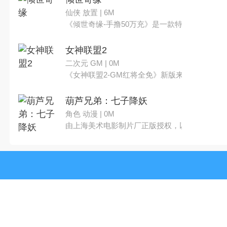
仙侠 放置 | 6M
《倾世奇缘-手撸50万充》是一款特效华丽建模
女神联盟2
二次元 GM | 0M
《女神联盟2-GM红将全免》新版来袭，红品质
葫芦兄弟：七子降妖
角色 动漫 | 0M
由上海美术电影制片厂正版授权，以86年剪纸