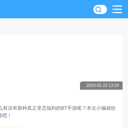
2023-01-22 13:20
么有没有那种真正变态福利的BT手游呢？本次小编就给
看吧！