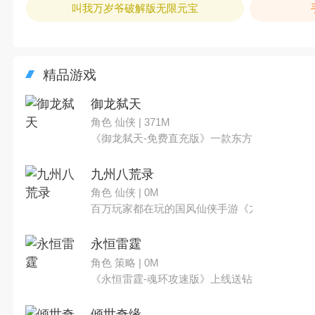
叫我万岁爷破解版无限元宝
精品游戏
御龙弑天
角色 仙侠 | 371M
《御龙弑天-免费直充版》一款东方玄幻修真手游
九州八荒录
角色 仙侠 | 0M
百万玩家都在玩的国风仙侠手游《九州八荒录-
永恒雷霆
角色 策略 | 0M
《永恒雷霆-魂环攻速版》上线送钻石20万，元
倾世奇缘