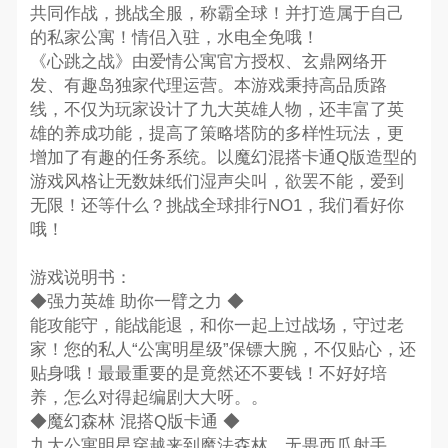
共同作战，挑战全服，称霸全球！并打造属于自己
的私家公寓！情侣入驻，水电全免哦！
《心跳之战》由爱情公寓官方授权、玄鼎网络开
发、有趣岛独家代理运营。本游戏秉持高品质路
线，不仅为玩家设计了九大英雄人物，还丰富了英
雄的养成功能，提高了策略塔防的多样性玩法，更
增加了有趣的任务系统。以魔幻混搭卡通Q版造型的
游戏风格让无数妹纸们湿声尖叫，欲罢不能，爱到
无限！还等什么？挑战全球排行NO1，我们看好你
哦！
游戏说明书：
◆强力英雄 助你一臂之力 ◆
能攻能守，能战能退，和你一起上过战场，守过老
家！您的私人“公寓明星级”保镖大腕，不仅贴心，还
贴身哦！最最重要的是竟然还不要钱！不好好培
养，怎么对得起编剧大大呀。。
◆魔幻森林 混搭Q版卡通 ◆
九大公寓明星穿越来到魔法森林，无畏西瓜射手，