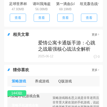
足球世界杯
请叫我海盗
第一滴血(LOL王者)
坦克轰击战争
47.93MB
56.08MB
69.19MB
查看
查看
查看
查看
相关文章
更多
爱情公寓卡通版手游：心跳
之战最强核心战法全解析
2025-06-12
0
猜你喜欢
更多
策略游戏
养成游戏
Q版游戏
1443款
策略游戏顾名思义就是非常老而且
非常受大家欢迎的手机游戏，说起
策略手机游戏合集
经典策略手机游戏大家脑海里浮现