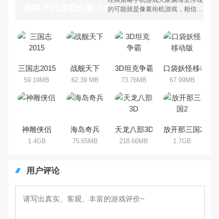
策略手机游戏合集大全 >
的可能就是像素街机游戏，相信很
多80、90后朋友还是记忆犹新
吧。那么，我们当年曾经玩过的策
略手机游戏有哪些呢？游戏今天，
乐途下载站小编芒果味的怪咖给大
家搜集整理了所以策略手机游戏合
集，欢迎大家前来选择下载体验
三国志2015
战舰天下
3D坦克争霸
口袋妖怪移动版
59.19MB
62.39 MB
73.76MB
67.99MB
神雕侠侣
海岛奇兵
天龙八部3D
放开那三国2
1.4GB
75.65MB
218.66MB
1.7GB
用户评论