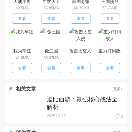
天朝小将
血饮天下
仙剑奇缘
王国使命
40.5MB
86.85MB
160.76MB
73.76MB
查看
查看
查看
查看
我为车狂
傲三国
攻击太空入侵
重力打到敌人
41.8MB
35.07MB
查看
查看
查看
查看
相关文章
更多
逗比西游：最强核心战法全
解析
2025-06-16
0