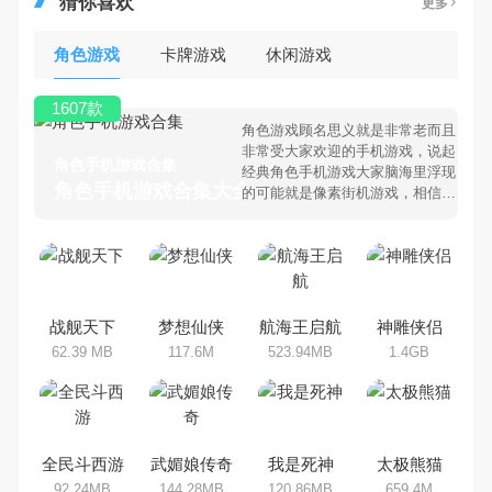
猜你喜欢
更多
角色游戏
卡牌游戏
休闲游戏
1607款
角色游戏顾名思义就是非常老而且
非常受大家欢迎的手机游戏，说起
角色手机游戏合集
经典角色手机游戏大家脑海里浮现
角色手机游戏合集大全 >
的可能就是像素街机游戏，相信很
多80、90后朋友还是记忆犹新
吧。那么，我们当年曾经玩过的角
色手机游戏有哪些呢？游戏今天，
乐途下载站小编芒果味的怪咖给大
家搜集整理了所以角色手机游戏合
集，欢迎大家前来选择下载体验
战舰天下
梦想仙侠
航海王启航
神雕侠侣
62.39 MB
117.6M
523.94MB
1.4GB
全民斗西游
武媚娘传奇
我是死神
太极熊猫
92.24MB
144.28MB
120.86MB
659.4M