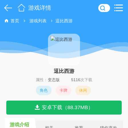
游戏详情
首页
游戏列表
逗比西游
逗比西游
属性：
变态版
5116
次下载
角色
卡牌
休闲
安卓下载（88.37MB）
游戏介绍
相关
推荐
猜你喜欢