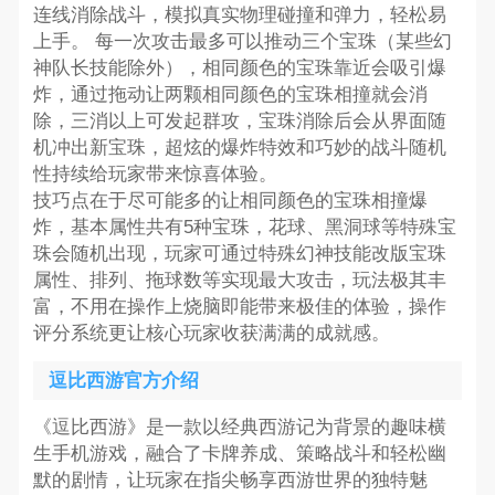
连线消除战斗，模拟真实物理碰撞和弹力，轻松易
上手。 每一次攻击最多可以推动三个宝珠（某些幻
神队长技能除外），相同颜色的宝珠靠近会吸引爆
炸，通过拖动让两颗相同颜色的宝珠相撞就会消
除，三消以上可发起群攻，宝珠消除后会从界面随
机冲出新宝珠，超炫的爆炸特效和巧妙的战斗随机
性持续给玩家带来惊喜体验。
技巧点在于尽可能多的让相同颜色的宝珠相撞爆
炸，基本属性共有5种宝珠，花球、黑洞球等特殊宝
珠会随机出现，玩家可通过特殊幻神技能改版宝珠
属性、排列、拖球数等实现最大攻击，玩法极其丰
富，不用在操作上烧脑即能带来极佳的体验，操作
评分系统更让核心玩家收获满满的成就感。
逗比西游官方介绍
《逗比西游》是一款以经典西游记为背景的趣味横
生手机游戏，融合了卡牌养成、策略战斗和轻松幽
默的剧情，让玩家在指尖畅享西游世界的独特魅