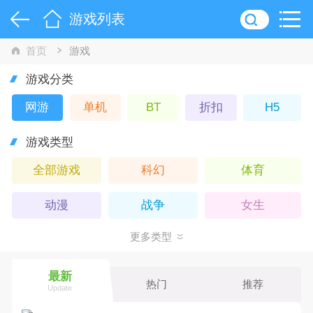
游戏列表
首页
游戏
游戏分类
网游
单机
BT
折扣
H5
游戏类型
全部游戏
科幻
体育
动漫
战争
女生
更多类型
策略
回合
3D
竞技
武侠
Q版
最新
热门
推荐
Update
卡牌
休闲
仙侠