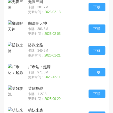
无畏三国
下载
卡牌 | 301.7M
横版
魔幻
养成
更新时间：
2026-02-13
翻滚吧天神
动作
角色
经营
下载
卡牌 | 386.6M
更新时间：
2026-02-03
即时
射击
冒险
搭救之路
MOBA
模拟
格斗
下载
卡牌 | 349.5M
更新时间：
2026-01-21
其他
塔防
VR
卢希达：起源
下载
卡牌 | 971.0M
竞速
音乐
益智
更新时间：
2025-12-11
换装
二次元
MMO
英雄攻战
下载
卡牌 | 1.2GB
角色扮演
挂机
战棋
更新时间：
2025-09-29
萌妖来袭
棋牌
战略
恐怖