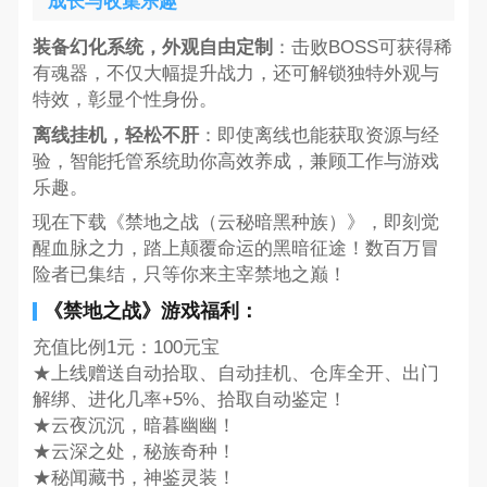
成长与收集乐趣
装备幻化系统，外观自由定制
：击败BOSS可获得稀
有魂器，不仅大幅提升战力，还可解锁独特外观与
特效，彰显个性身份。
离线挂机，轻松不肝
：即使离线也能获取资源与经
验，智能托管系统助你高效养成，兼顾工作与游戏
乐趣。
现在下载《禁地之战（云秘暗黑种族）》，即刻觉
醒血脉之力，踏上颠覆命运的黑暗征途！数百万冒
险者已集结，只等你来主宰禁地之巅！
《禁地之战》游戏福利：
充值比例1元：100元宝
★上线赠送自动拾取、自动挂机、仓库全开、出门
解绑、进化几率+5%、拾取自动鉴定！
★云夜沉沉，暗暮幽幽！
★云深之处，秘族奇种！
★秘闻藏书，神鉴灵装！