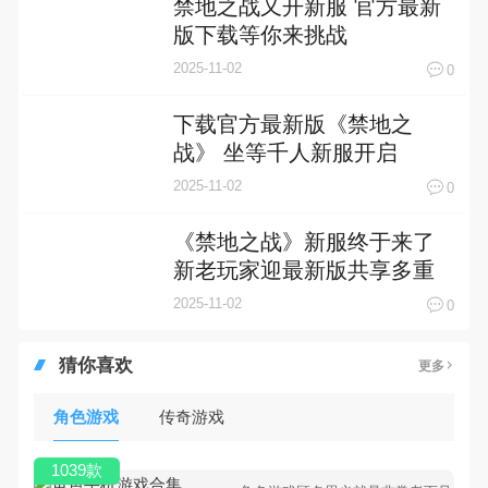
禁地之战又开新服 官方最新
版下载等你来挑战
2025-11-02
0
下载官方最新版《禁地之
战》 坐等千人新服开启
2025-11-02
0
《禁地之战》新服终于来了
新老玩家迎最新版共享多重
礼包
2025-11-02
0
猜你喜欢
更多
角色游戏
传奇游戏
1039款