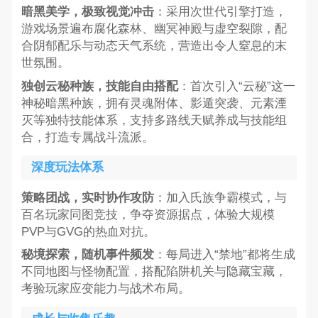
暗黑美学，极致视觉冲击
：采用次世代引擎打造，
游戏场景遍布腐化森林、幽冥神殿与虚空裂隙，配
合阴郁配乐与动态天气系统，营造出令人窒息的末
世氛围。
独创云秘种族，技能自由搭配
：首次引入“云秘”这一
神秘暗黑种族，拥有灵魂附体、影遁突袭、元素湮
灭等独特技能体系，支持多路线天赋养成与技能组
合，打造专属战斗流派。
深度玩法体系
策略团战，实时协作攻防
：加入氏族争霸模式，与
百名玩家同图竞技，争夺资源据点，体验大规模
PVP与GVG的热血对抗。
秘境探索，随机事件频发
：每局进入“禁地”都将生成
不同地图与怪物配置，搭配陷阱机关与隐藏宝藏，
考验玩家应变能力与战术布局。