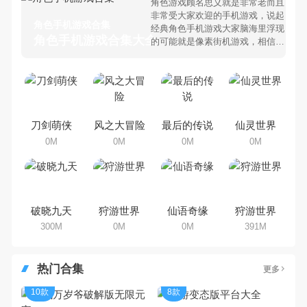
角色游戏顾名思义就是非常老而且
非常受大家欢迎的手机游戏，说起
角色手机游戏合集
经典角色手机游戏大家脑海里浮现
角色手机游戏合集大全 >
的可能就是像素街机游戏，相信很
多80、90后朋友还是记忆犹新
吧。那么，我们当年曾经玩过的角
色手机游戏有哪些呢？游戏今天，
乐途下载站小编芒果味的怪咖给大
家搜集整理了所以角色手机游戏合
集，欢迎大家前来选择下载体验
刀剑萌侠
风之大冒险
最后的传说
仙灵世界
0M
0M
0M
0M
破晓九天
狩游世界
仙语奇缘
狩游世界
300M
0M
0M
391M
热门合集
更多
10款
8款