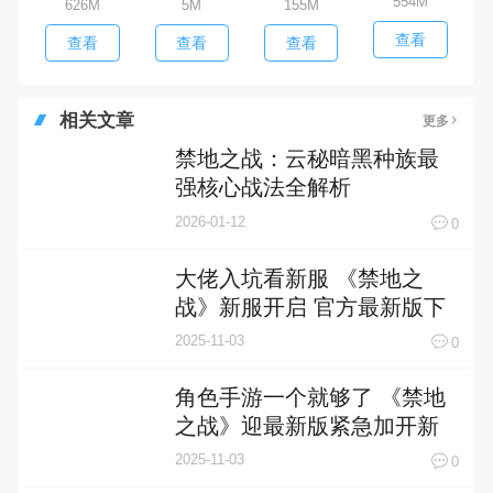
554M
626M
5M
155M
查看
查看
查看
查看
相关文章
更多
禁地之战：云秘暗黑种族最
强核心战法全解析
2026-01-12
0
大佬入坑看新服 《禁地之
战》新服开启 官方最新版下
载奉上
2025-11-03
0
角色手游一个就够了 《禁地
之战》迎最新版紧急加开新
服
2025-11-03
0