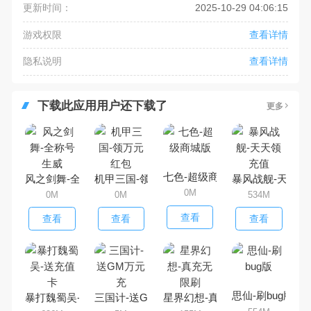
更新时间：
2025-10-29 04:06:15
游戏权限
查看详情
隐私说明
查看详情
下载此应用用户还下载了
更多
七色-超级商城版
风之剑舞-全称号生威
机甲三国-领万元红包
暴风战舰-天天领
0M
0M
0M
534M
查看
查看
查看
查看
思仙-刷bug版
暴打魏蜀吴-送充值卡
三国计-送GM万元充
星界幻想-真充无限刷