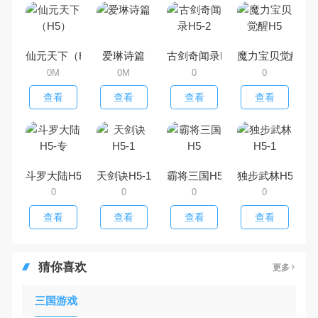
仙元天下（H5）
爱琳诗篇
古剑奇闻录H5-2
魔力宝贝觉醒H5
0M
0M
0
0
查看
查看
查看
查看
斗罗大陆H5-专
天剑诀H5-1
霸将三国H5
独步武林H5-1
0
0
0
0
查看
查看
查看
查看
猜你喜欢
更多
三国游戏