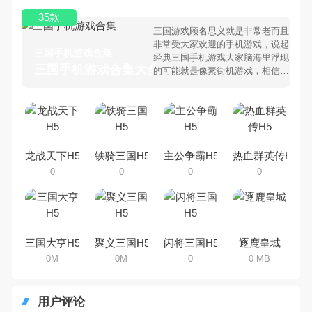
35款
三国游戏顾名思义就是非常老而且
非常受大家欢迎的手机游戏，说起
三国手机游戏合集
经典三国手机游戏大家脑海里浮现
三国手机游戏合集大全 >
的可能就是像素街机游戏，相信很
多80、90后朋友还是记忆犹新
吧。那么，我们当年曾经玩过的三
国手机游戏有哪些呢？游戏今天，
乐途下载站小编芒果味的怪咖给大
家搜集整理了所以三国手机游戏合
集，欢迎大家前来选择下载体验
龙战天下H5
铁骑三国H5
主公争霸H5
热血群英传H5
0
0
0
0
三国大亨H5
聚义三国H5
闪将三国H5
逐鹿皇城
0M
0M
0
0 MB
用户评论